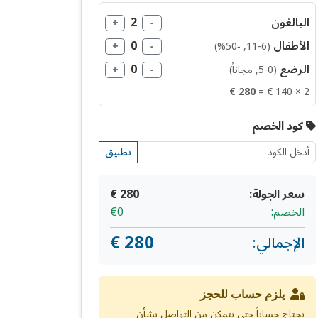
البالغون
2
+
−
الأطفال
0
+
−
(6-11, −50%)
الرضع
0
(0-5, مجاناً)
−
+
280 €
2 × 140 € =
كود الخصم
تطبيق
سعر الجولة:
280 €
الخصم:
€0
280 €
الإجمالي:
يلزم حساب للحجز
تحتاج حساباً حتى نتمكن من التواصل بشأن