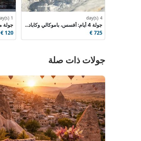
1 day(s)
4 day(s)
جولة 4 أيام: أفسس، باموكالي وكابادوكيا
جولة م
120 €
725 €
جولات ذات صلة