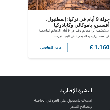
جولة 9 أيام في تركيا: إسطنبول،
أفسس، باموكالي وكابادوكيا
استكشف أبرز معالم تركيا في 9 أيام: المعالم التاريخية
في إسطنبول، رحلة بحرية في البوسفور،…
1.160 €
عرض التفاصيل
النشرة الإخبارية
اشترك للحصول على العروض الخاصة
ونصائح السفر