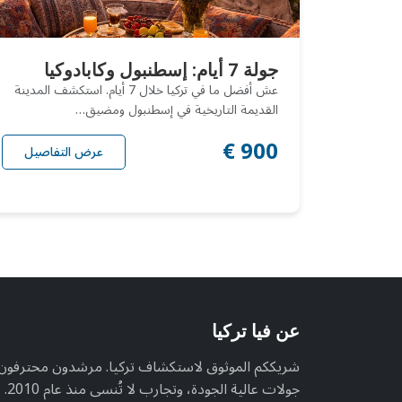
جولة 7 أيام: إسطنبول وكابادوكيا
عش أفضل ما في تركيا خلال 7 أيام. استكشف المدينة
القديمة التاريخية في إسطنبول ومضيق…
900 €
عرض التفاصيل
عن فيا تركيا
شريككم الموثوق لاستكشاف تركيا. مرشدون محترفون
جولات عالية الجودة، وتجارب لا تُنسى منذ عام 2010.