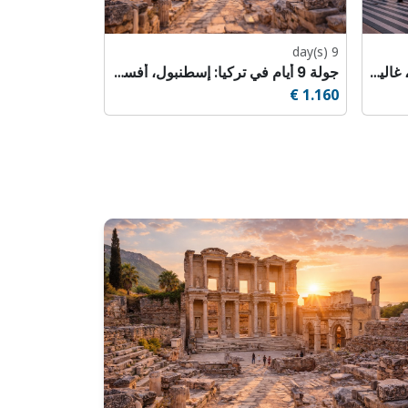
9 day(s)
جولة 11 يوماً في تركيا: إسطنبول، غاليبولي، طروادة، بيرغامون، أفسس، باموكالي وكابادوكيا
جولة 9 أيام في تركيا: إسطنبول، أفسس، باموكالي وكابادوكيا
1.160 €