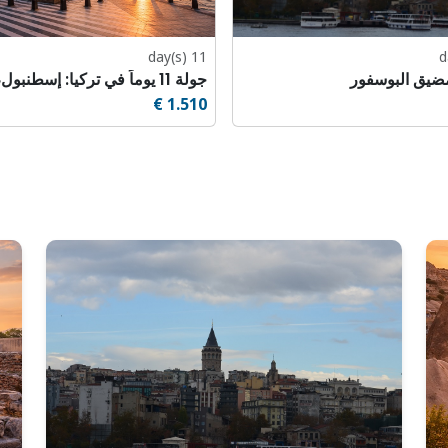
11 day(s)
ضيق البوسفور
1.510 €