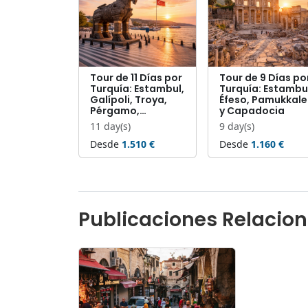
Tour de 11 Días por
Tour de 9 Días po
Turquía: Estambul,
Turquía: Estambu
Galípoli, Troya,
Éfeso, Pamukkale
Pérgamo,…
y Capadocia
11 day(s)
9 day(s)
Desde
1.510 €
Desde
1.160 €
Publicaciones Relacio