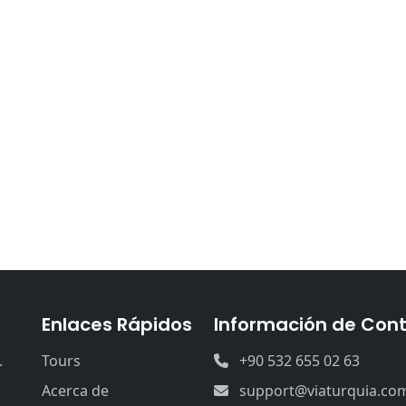
Enlaces Rápidos
Información de Con
.
Tours
+90 532 655 02 63
Acerca de
support@viaturquia.co