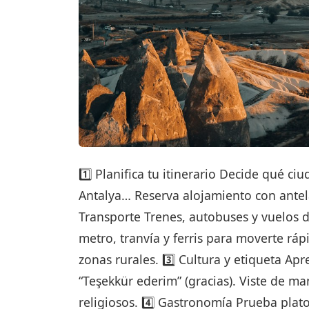
1️⃣ Planifica tu itinerario Decide qué ci
Antalya… Reserva alojamiento con antel
Transporte Trenes, autobuses y vuelos d
metro, tranvía y ferris para moverte ráp
zonas rurales. 3️⃣ Cultura y etiqueta Ap
“Teşekkür ederim” (gracias). Viste de ma
religiosos. 4️⃣ Gastronomía Prueba plat