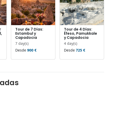
r
Tour de 7 Días:
Tour de 4 Días:
l,
Estambul y
Éfeso, Pamukkale
Capadocia
y Capadocia
7 day(s)
4 day(s)
Desde
900 €
Desde
725 €
nadas