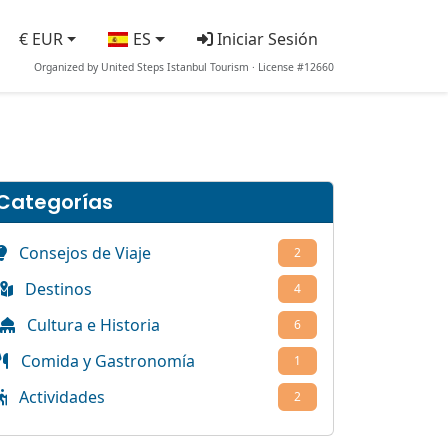
€ EUR
ES
Iniciar Sesión
Organized by United Steps Istanbul Tourism · License #12660
Categorías
Consejos de Viaje
2
Destinos
4
Cultura e Historia
6
Comida y Gastronomía
1
Actividades
2