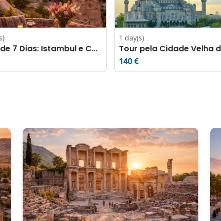
s)
1 day(s)
Tour de 7 Dias: Istambul e Capadócia
140 €