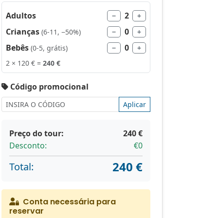
Adultos
2
−
+
Crianças
0
(6-11, −50%)
−
+
Bebês
0
(0-5, grátis)
−
+
2 × 120 € =
240 €
Código promocional
Aplicar
Preço do tour:
240 €
Desconto:
€0
240 €
Total:
Conta necessária para
reservar