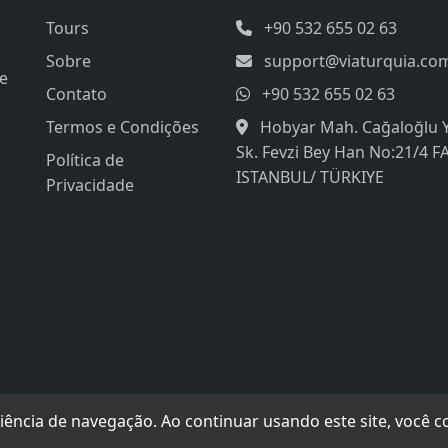
Tours
+90 532 655 02 63
Sobre
support@viaturquia.co
de
Contato
+90 532 655 02 63
Termos e Condições
Hobyar Mah. Cağaloğlu 
Sk. Fevzi Bey Han No:21/4 F
Política de
ISTANBUL/ TÜRKIYE
Privacidade
iência de navegação. Ao continuar usando este site, você 