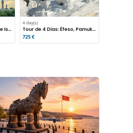
4 day(s)
Tour pela Cidade Velha de Istambul
Tour de 4 Dias: Éfeso, Pamukkale e Capadócia
725 €