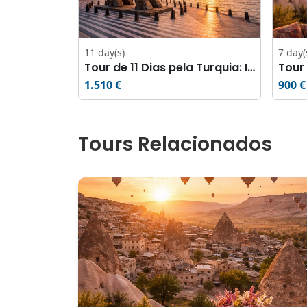
11 day(s)
7 day(
Tour de 11 Dias pela Turquia: Istambul, Galípoli, Troia, Pérgamo, Éfeso, Pamukkale e Capadócia
1.510 €
900 €
Tours Relacionados