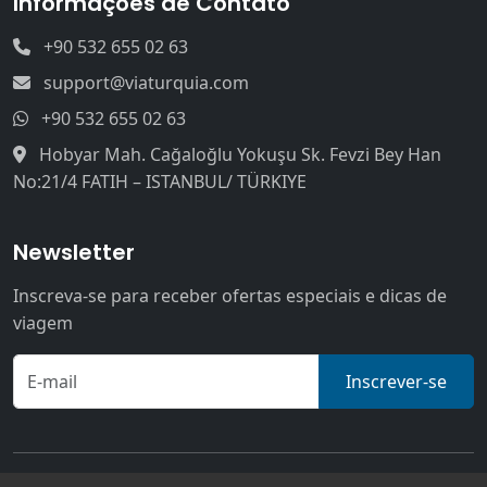
Informações de Contato
+90 532 655 02 63
support@viaturquia.com
+90 532 655 02 63
Hobyar Mah. Cağaloğlu Yokuşu Sk. Fevzi Bey Han
No:21/4 FATIH – ISTANBUL/ TÜRKIYE
Newsletter
Inscreva-se para receber ofertas especiais e dicas de
viagem
Inscrever-se
© 2026 Via Turquia. Todos os direitos reservados.